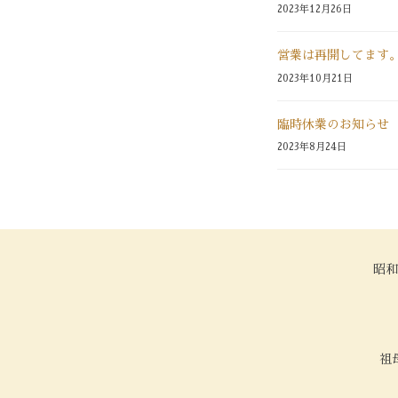
2023年12月26日
6
月
26
営業は再開してます
日
2023年10月21日
by
herbsman
臨時休業のお知らせ
2023年8月24日
昭和
祖