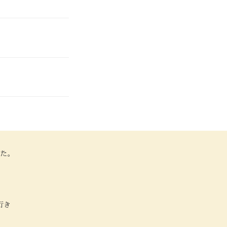
た。
行き