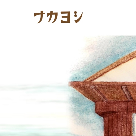
コ
カ
ン
ヨ
テ
シ
ン
ナ
ツ
カ
へ
ヨ
ス
キ
シ
ッ
プ