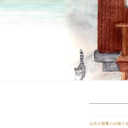
home
2022
元旦の営業のお知ら
年