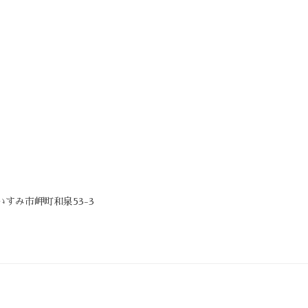
県いすみ市岬町和泉53-3