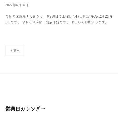
2022年6月16日
b
/
y
0
今月の居酒屋ナカヨシは、第2週目の土曜日7月9日に17時OPEN 21時
h
件
LOです。 やきとり麻顔 出店予定です。 よろしくお願いします。
e
の
r
コ
b
メ
s
ン
m
ト
投
« 前へ
a
稿
n
の
ペ
ー
ジ
送
り
営業日カレンダー