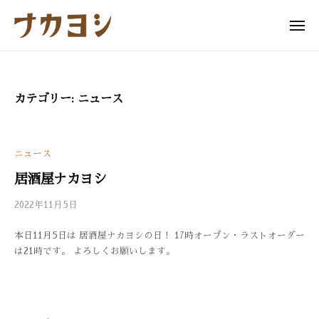
ュ
コ
ー
カ
ン
メ
ヨ
ニ
テ
ナ
シ
ュ
ン
ー
カ
ツ
ヨ
へ
カテゴリー:
ニュース
シ
ス
キ
ッ
ニュース
プ
居酒屋ナカヨシ
2022年11月5日
b
/
y
0
本日11月5日は 居酒屋ナカヨシの日！ 17時オープン・ラストオーダー
3
件
は21時です。 よろしくお願いします。
3
の
0
コ
メ
ン
ト