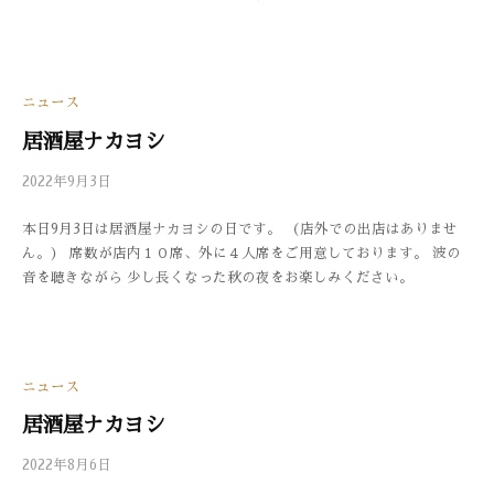
メ
ン
ト
ニュース
居酒屋ナカヨシ
2022年9月3日
b
/
y
0
本日9月3日は居酒屋ナカヨシの日です。 （店外での出店はありませ
3
件
ん。） 席数が店内１０席、外に４人席をご用意しております。 波の
3
の
音を聴きながら 少し長くなった秋の夜をお楽しみください。
0
コ
メ
ン
ト
ニュース
居酒屋ナカヨシ
2022年8月6日
b
/
y
0