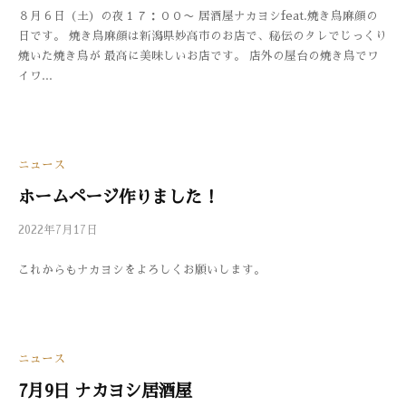
８月６日（土）の夜１７：００〜 居酒屋ナカヨシfeat.焼き鳥麻顔の
3
件
日です。 焼き鳥麻顔は新潟県妙高市のお店で、秘伝のタレでじっくり
3
の
焼いた焼き鳥が 最高に美味しいお店です。 店外の屋台の焼き鳥でワ
0
コ
イワ...
メ
ン
ト
ニュース
ホームページ作りました！
2022年7月17日
b
/
y
0
これからもナカヨシをよろしくお願いします。
3
件
3
の
0
コ
メ
ン
ニュース
ト
7月9日 ナカヨシ居酒屋