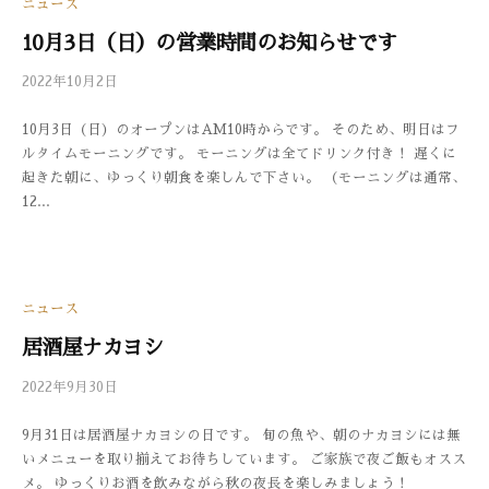
ニュース
10月3日（日）の営業時間のお知らせです
2022年10月2日
b
/
y
0
10月3日（日）のオープンはAM10時からです。 そのため、明日はフ
3
件
ルタイムモーニングです。 モーニングは全てドリンク付き！ 遅くに
3
の
起きた朝に、ゆっくり朝食を楽しんで下さい。 （モーニングは通常、
0
コ
12...
メ
ン
ト
ニュース
居酒屋ナカヨシ
2022年9月30日
b
/
y
0
9月31日は居酒屋ナカヨシの日です。 旬の魚や、朝のナカヨシには無
3
件
いメニューを取り揃えてお待ちしています。 ご家族で夜ご飯もオスス
3
の
メ。 ゆっくりお酒を飲みながら秋の夜長を楽しみましょう！
0
コ