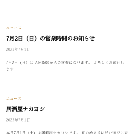
ン
ト
ニュース
7月2日（日）の営業時間のお知らせ
2023年7月1日
b
/
y
0
7月2日（日）は AM8:00からの営業になります。 よろしくお願いし
3
件
ます
3
の
0
コ
メ
ン
ト
ニュース
居酒屋ナカヨシ
2023年7月1日
b
/
y
0
本日7月1日（土）は居酒屋ナカヨシです。 夏の始まりにぜひ遊びに来
3
件