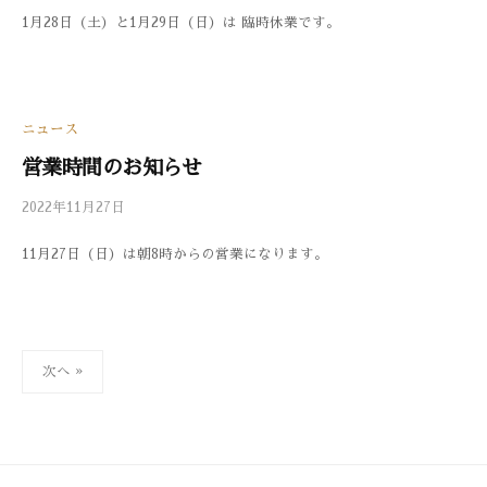
1月28日（土）と1月29日（日）は 臨時休業です。
3
件
3
の
0
コ
メ
ン
ニュース
ト
営業時間のお知らせ
2022年11月27日
b
/
y
0
11月27日（日）は朝8時からの営業になります。
3
件
3
の
0
コ
メ
ン
投
次へ »
ト
稿
の
ペ
ー