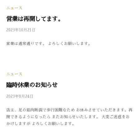
ニュース
営業は再開してます。
2023年10月21日
b
/
y
0
営業は通常通りです。 よろしくお願いします。
3
件
3
の
0
コ
メ
ン
ニュース
ト
臨時休業のお知らせ
2023年8月24日
b
/
y
0
店主、足の筋肉断裂で歩行困難なため お休みさせていただきます。再
3
件
開できるようになったら またお知らせいたします。 大変ご迷惑をお
3
の
かけしますが よろしくお願いします。
0
コ
メ
ン