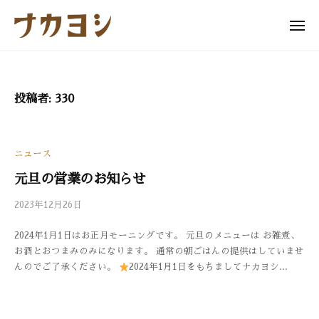
ュ
コ
ー
カ
ン
メ
ヨ
ニ
テ
ナ
シ
ュ
ン
ー
カ
ツ
ヨ
へ
投稿者:
330
シ
ス
キ
ッ
ニュース
プ
元旦の営業のお知らせ
2023年12月26日
b
/
y
0
2024年1月1日はお正月モーニングです。 元旦のメニューは お雑煮、
3
件
お酒とおつまみのみになります。 通常の朝ごはんの提供はしていませ
3
の
んのでご了承ください。
2024年1月1日をもちましてナカヨシ...
0
コ
メ
ン
ト