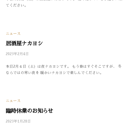
てください。
3
の
0
コ
メ
ン
ト
ニュース
居酒屋ナカヨシ
2023年2月4日
b
/
y
0
本日2月４日（土）は夜ナカヨシです。 もう春はすぐそこですが、 冬
3
件
ならではの寒い夜を 暖かいナカヨシで楽しんでください。
3
の
0
コ
メ
ン
ト
ニュース
臨時休業のお知らせ
2023年1月28日
b
/
y
0