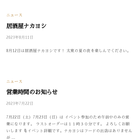
ト
ニュース
居酒屋ナカヨシ
2023年8月11日
b
/
y
0
8月12日は居酒屋ナカヨシです！ 太東の夏の夜を楽しんでください。
3
件
3
の
0
コ
メ
ン
ニュース
ト
営業時間のお知らせ
2023年7月22日
b
/
y
0
7月22日（土）7月23日（日）は イベント参加のため午前中のみの営
3
件
業になります。 ラストオーダーは１１時３０分です。 よろしくお願
3
の
いします ☟イベント詳細です。ナカヨシはフードの出店はありません
0
コ
が ...
メ