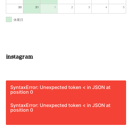
30
31
1
2
3
4
5
休業日
instagram
SyntaxError: Unexpected token < in JSON at
position 0
SyntaxError: Unexpected token < in JSON at
position 0